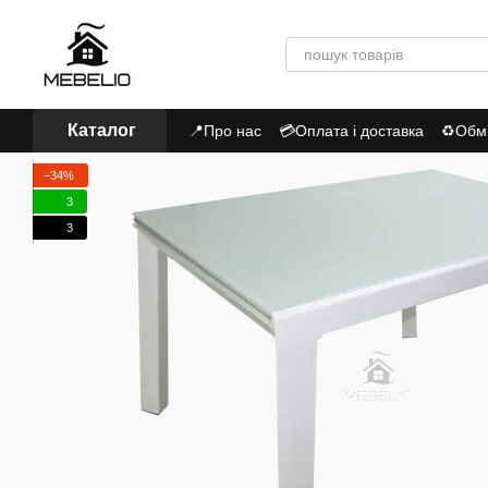
Перейти до основного контенту
Каталог
📍Про нас
💳Оплата і доставка
♻Обмі
Політика Конфіденційності
−34%
3
3