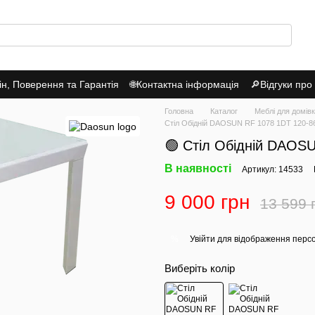
н, Поверення та Гарантія
🌐Контактна інформація
🔎Відгуки про
Головна
Каталог
Меблі для домів
Стіл Обідній DAOSUN RF 1078 1DT 120-86
🟢 Стіл Обідній DAOS
В наявності
Артикул: 14533
9 000 грн
13 599 
Увійти
для відображення перс
%
Виберіть колір