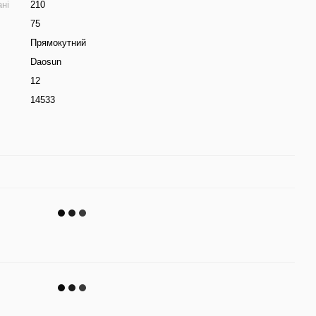
ні
210
75
Прямокутний
Daosun
12
14533