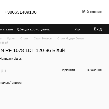
+380631489100
Мій кошик
Вхід
 магазин
📃Угода користувача
Укр
ки
Кухня
Столи
Столи Модерн
Столи Модерн Daosun
 Білий
UN RF 1078 1DT 120-86 Білий
Написати відгук
грн
Порівняти
В бажання
ональної знижки