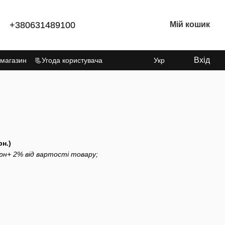
+380631489100
Мій кошик
Вхід
 магазин
📃Угода користувача
Укр
н.)
рн+ 2% від вартості товару;