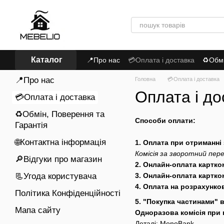
Перейти до основного контенту
Каталог
📍Про нас
💳Оплата і доставка
♻Обмі
Політика Конфіденційності
📍Про нас
Головна
💳Оплата і доставка
Оплата і до
💳Оплата і доставка
♻Обмін, Поверення та
Способи оплати:
Гарантія
🌐Контактна інформація
1. Оплата при отриманні 
Комісія за зворотний пер
🔎Відгуки про магазин
2. Онлайн-оплата картк
📃Угода користувача
3. Онлайн-оплата картко
4. Оплата на розрахунко
Політика Конфіденційності
5. "Покупка частинами" 
Мапа сайту
Одноразова комісія при 
Деталі:
MonoBank