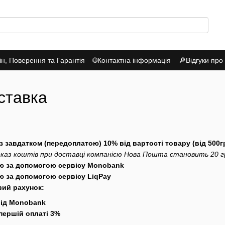
н, Поверення та Гарантія
🌐Контактна інформація
🔎Відгуки про
ставка
з завдатком (передоплатою) 10% від вартості товару (від 500гр
еказ коштів при доставці компанією Нова Пошта становить 20 г
ою за допомогою сервісу Monobank
ю за допомогою сервісу LiqPay
вий рахунок:
від Monobank
першій оплаті 3%