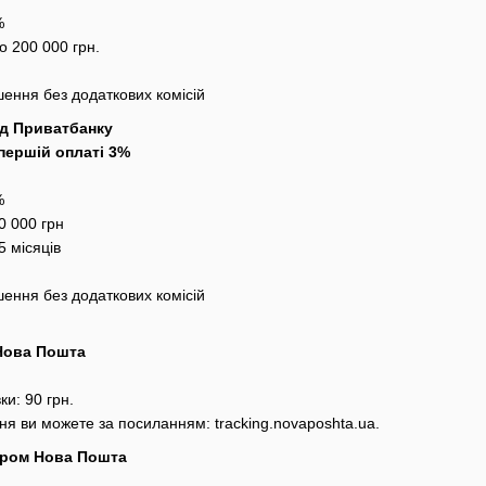
%
о 200 000 грн.
ення без додаткових комісій
ід Приватбанку
першій оплаті 3%
%
0 000 грн
5 місяців
ення без додаткових комісій
 Нова Пошта
ки: 90 грн.
ня ви можете за посиланням:
tracking.novaposhta.ua.
'єром Нова Пошта