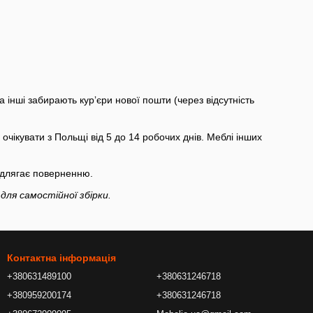
а інші забирають курʼєри нової пошти (через відсутність
очікувати з Польщі від 5 до 14 робочих днів. Меблі інших
 підлягає поверненню.
для самостійної збірки.
Контактна інформація
+380631489100
+380631246718
+380959200174
+380631246718