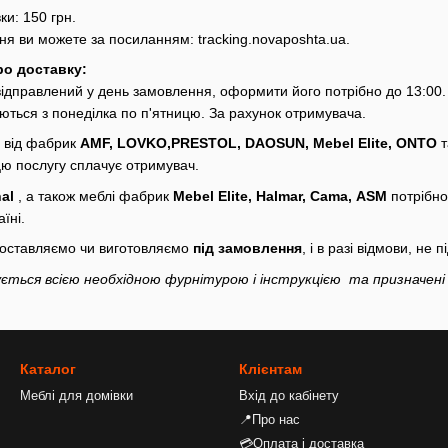
ки: 150 грн.
ня ви можете за посиланням:
tracking.novaposhta.ua.
ро доставку:
 відправлений у день замовлення, оформити його потрібно до 13:00.
юються з понеділка по п'ятницю. За рахунок отримувача.
и від фабрик
AMF, LOVKO,PRESTOL, DAOSUN, Mebel Elite, ONTO
т
 цю послугу сплачує отримувач.
al
, а також меблі фабрик
Mebel Elite, Halmar, Cama, ASM
потрібно 
їні.
 доставляємо чи виготовляємо
під замовлення
, і в разі відмови, не
ється всією необхідною фурнітурою і інструкцією та призначені 
Каталог
Клієнтам
Меблі для домівки
Вхід до кабінету
📍Про нас
💳Оплата і доставка