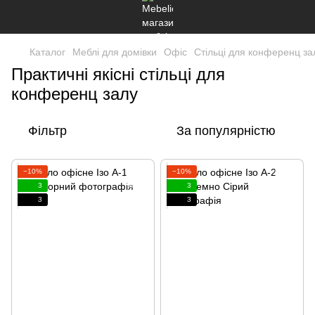
Каталог
Меблі для домівки
Офіс
Стільці для конференц за
Практичні якісні стільці для
конференц залу
Фільтр
За популярністю
−10%
−10%
3
3
3
3