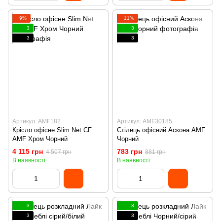
−9%
−11%
3
3
3
3
Артикул: AMF182
Артикул: AMF30185
Крісло офісне Slim Net CF
Стілець офісний Аскона AMF
AMF Хром Чорний
Чорний
4 115 грн
783 грн
4 507 грн
881 грн
В наявності
В наявності
3
3
3
3