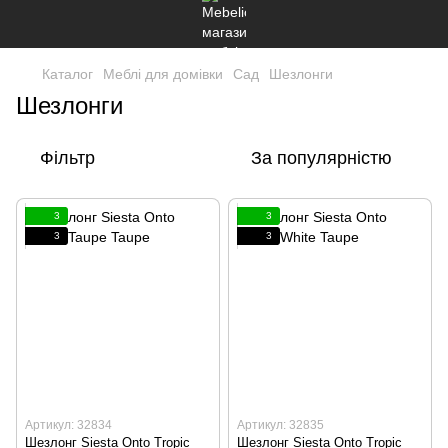
Каталог
Меблі для домівки
Сад
Шезлонги
Шезлонги
Фільтр
За популярністю
3
3
3
3
Артикул: 32834
Артикул: 32835
Шезлонг Siesta Onto Tropic
Шезлонг Siesta Onto Tropic