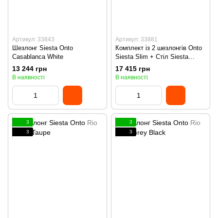
Артикул: 33843
Артикул: 33881
Шезлонг Siesta Onto
Комплект із 2 шезлонгів Onto
Casablanca White
Siesta Slim + Стіл Siesta
Ocean Side Table - Taupe
13 244 грн
17 415 грн
В наявності
В наявності
3
3
3
3