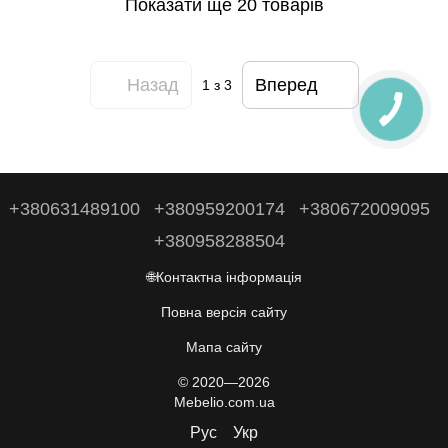
Показати ще 20 товарів
Назад
Вперед
1
з 3
+380631489100
+380959200174
+380672009095
+380958288504
🌐Контактна інформація
Повна версія сайту
Мапа сайту
© 2020—2026
Mebelio.com.ua
Рус
Укр