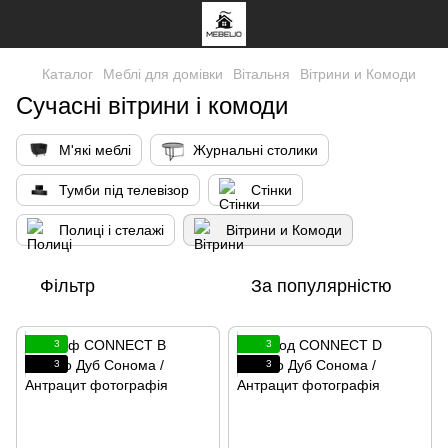
Каталог
Меблі для домівки
Вітальня
Вітрини и Комоди
Сучасні вітрини і комоди
М'які меблі
Журнальні столики
Тумби під телевізор
Стінки
Полиці і стелажі
Вітрини и Комоди
Фільтр
За популярністю
3
3
3
3