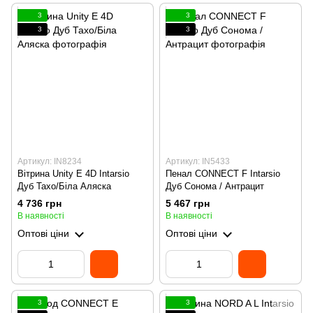
3
3
3
3
Артикул: IN8234
Артикул: IN5433
Вітрина Unity E 4D Intarsio
Пенал CONNECT F Intarsio
Дуб Тахо/Біла Аляска
Дуб Сонома / Антрацит
4 736 грн
5 467 грн
В наявності
В наявності
Оптові ціни
Оптові ціни
3
3