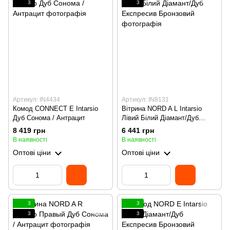
3
3
Артикул: IN4434
Артикул: IN8131
Комод CONNECT E Intarsio
Вітрина NORD A L Intarsio
Дуб Сонома / Антрацит
Лівий Білий Діамант/Дуб
Експресив Бронзовий
8 419 грн
6 441 грн
В наявності
В наявності
Оптові ціни
Оптові ціни
3
3
3
3