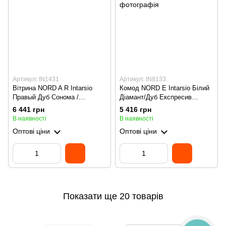
Артикул: IN1431
Артикул: IN8133
Вітрина NORD A R Intarsio
Комод NORD E Intarsio Білий
Правый Дуб Сонома /
Діамант/Дуб Експресив
Антрацит
Бронзовий
6 441 грн
5 416 грн
В наявності
В наявності
Оптові ціни
Оптові ціни
Показати ще 20 товарів