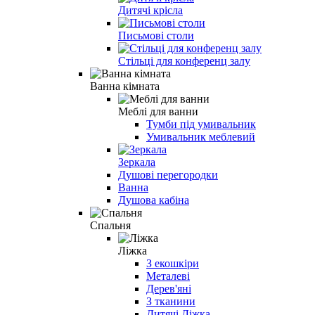
Дитячі крісла
Письмові столи
Стільці для конференц залу
Ванна кімната
Меблі для ванни
Тумби під умивальник
Умивальник меблевий
Зеркала
Душові перегородки
Ванна
Душова кабіна
Спальня
Ліжка
З екошкіри
Металеві
Дерев'яні
З тканини
Дитячі Ліжка