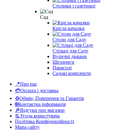
Столики і газетниці
Сад
Крісла качалки
Столи для Саду
Стільці для Саду
Вуличні дивани
Шезлонги
Парасолі
Садові комплекти
📍Про нас
💳Оплата і доставка
♻Обмін, Поверення та Гарантія
🌐Контактна інформація
🔎Відгуки про магазин
📃Угода користувача
Політика Конфіденційності
Мапа сайту