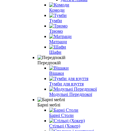
Комоди
Тумби
Трюмо
Матраци
Шафи
Передпокій
Вішаки
Тумби для взуття
Модульні Передпокої
Барні меблі
Барні Столи
Стільці (Хокер)