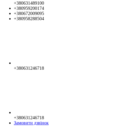
+380631489100
+380959200174
+380672009095
+380958288504
+380631246718
+380631246718
Замовити дзвінок