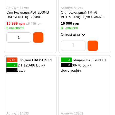
Артикул: 14799
Артикул: V1247
Стіл РозкладнийDT 20004B
Стіл розкладний TM-76
DAOSUN 120(160)x80
VETRO 120(160)x80 Білий
Кераміка Чорний
Мармур
15 999 грн
16 900 грн
16 499 грн
В наявності
В наявності
Оптові ціни
−34%
3
3
3
3
Артикул: 14533
Артикул: 13852