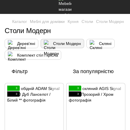
Каталог
Меблі для домівки
Кухня
Столи
Столи Модерн
Столи Модерн
Дерев'яні
Столи Модерн
Скляні
Комплект стіл і крісла
Фільтр
За популярністю
3
3
3
3