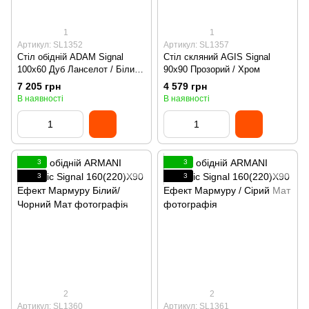
1
1
Артикул: SL1352
Артикул: SL1357
Стіл обідній ADAM Signal
Стіл скляний AGIS Signal
100x60 Дуб Ланселот / Білий
90x90 Прозорий / Хром
**
7 205 грн
4 579 грн
В наявності
В наявності
3
3
3
3
2
2
Артикул: SL1360
Артикул: SL1361