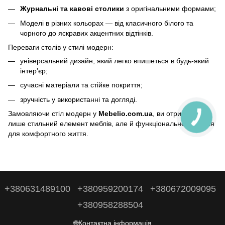
Журнальні та кавові столики
з оригінальними формами;
Моделі в різних кольорах — від класичного білого та
чорного до яскравих акцентних відтінків.
Переваги столів у стилі модерн:
універсальний дизайн, який легко впишеться в будь-який
інтер’єр;
сучасні матеріали та стійке покриття;
зручність у використанні та догляді.
Замовляючи стіл модерн у
Mebelio.com.ua
, ви отримуєте не
лише стильний елемент меблів, але й функціональне рішення
для комфортного життя.
+380631489100
+380959200174
+380672009095
+380958288504
🌐Контактна інформація