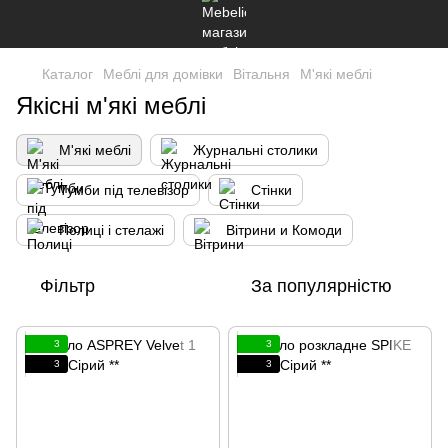
Каталог
Меблі для домівки
Вітальня
М'які меблі
Якісні м'які меблі
М'які меблі
Журнальні столики
Тумби під телевізор
Стінки
Полиці і стелажі
Вітрини и Комоди
Фільтр
За популярністю
3
3
3
3