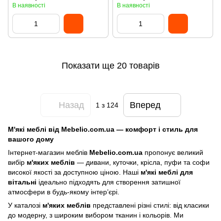
В наявності
В наявності
Показати ще 20 товарів
Назад
Вперед
1
з 124
М'які меблі від Mebelio.com.ua — комфорт і стиль для
вашого дому
Інтернет-магазин меблів
Mebelio.com.ua
пропонує великий
вибір
м'яких меблів
— дивани, куточки, крісла, пуфи та софи
високої якості за доступною ціною. Наші
м'які меблі для
вітальні
ідеально підходять для створення затишної
атмосфери в будь-якому інтер’єрі.
У каталозі
м'яких меблів
представлені різні стилі: від класики
до модерну, з широким вибором тканин і кольорів. Ми