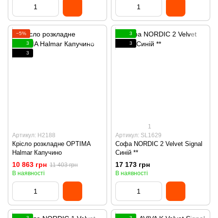
−5%
3
3
3
3
1
Артикул: H2188
Артикул: SL1629
Крісло розкладне OPTIMA
Софа NORDIC 2 Velvet Signal
Halmar Капучино
Синій **
10 863 грн
17 173 грн
11 403 грн
В наявності
В наявності
3
3