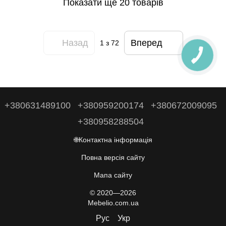
Показати ще 20 товарів
Назад
Вперед
1
з 72
+380631489100
+380959200174
+380672009095
+380958288504
🌐Контактна інформація
Повна версія сайту
Мапа сайту
© 2020—2026
Mebelio.com.ua
Рус
Укр