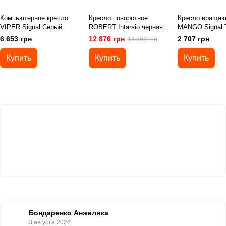
Компьютерное кресло
Кресло поворотное
Кресло враща
VIPER Signal Серый
ROBERT Intarsio черная
MANGO Signal 
ткань/алюминий
Беж/кашемир
6 653 грн
12 876 грн
2 707 грн
13 502 грн
Купить
Купить
Купить
Бондаренко Анжелика
3 августа 2026