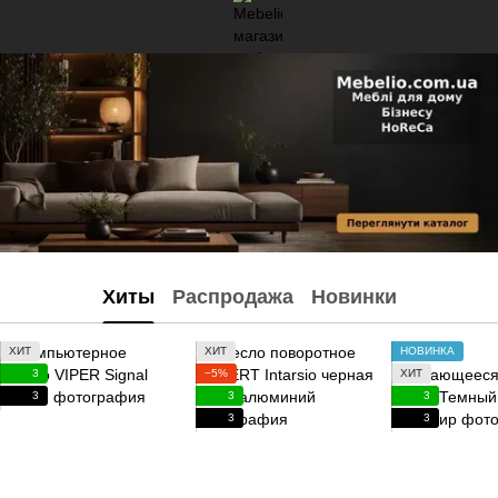
Хиты
Распродажа
Новинки
ХИТ
ХИТ
НОВИНКА
3
−5%
ХИТ
3
3
3
3
3