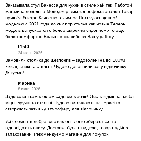
Заказывала стул Ванесса для кухни в стиле хай тек .Работой
магазина довольна.Менеджер высокопрофессионален.Товар
пришёл быстро.Качество отличное.Пользуюсь данной
моделью с 2021 года,до сих пор стулья как новые.Теперь
модель выпускается с более широким сидением,что ещё
более комфортно.Большое спасибо за Вашу работу.
Юрій
24 июля 2026
Замовили столики до шезлонгів – задоволені на всі 100%!
Якісні, стійкі та стильні. Чудово доповнили зону відпочинку.
Дякуємо!
Марина
8 июня 2026
Задоволені комплектом садових меблів! Якість відмінна, меблі
міцні, зручні та стильні. Чудово виглядають на терасі та
створюють затишну атмосферу для відпочинку.
Усі елементи добре виготовлені, легко збираються та
відповідають опису. Доставка була швидкою, товар надійно
запакований. Рекомендуємо магазин для покупок!