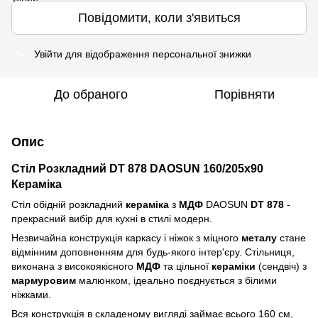
Повідомити, коли з'явиться
Увійти
для відображення персональної знижки
%
До обраного
Порівняти
Опис
Стіл Розкладний DT 878 DAOSUN 160/205x90
Кераміка
Стіл обідній розкладний
кераміка
з
МДФ
DAOSUN
DT 878
-
прекрасний вибір для кухні в стилі модерн.
Незвичайна конструкція каркасу і ніжок з міцного
металу
стане
відмінним доповненням для будь-якого інтер'єру. Стільниця,
виконана з високоякісного
МДФ
та цільної
кераміки
(сендвіч) з
мармуровим
малюнком, ідеально поєднується з білими
ніжками.
Вся конструкція в складеному вигляді займає всього 160 см,