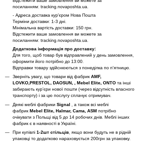
Відстежити ваше замовлення ви можете за
посиланням:
tracking.novaposhta.ua.
- Адреса доставка кур'єром Нова Пошта
Терміни доставки: 1-3 дні.
Мінімальна вартість доставки: 150 грн.
Відстежити ваше замовлення ви можете за
посиланням:
tracking.novaposhta.ua.
Додаткова інформація про доставку:
Для того, щоб товар був відправлений у день замовлення,
оформити його потрібно до 13:00.
Відправки товару здійснюються з понеділка по п'ятницю.
Зверніть увагу, що товари від фабрик
AMF,
LOVKO,PRESTOL, DAOSUN, , Mebel Elite, ONTO
та інші
забирають курʼєри нової пошти (через відсутність власного
транспорту) і за цю послугу сплачує отримувач.
Деякі меблі фабрики
Signal
, а також всі меблі
фабрик
Mebel Elite, Halmar, Cama, ASM
потрібно
очікувати з Польщі від 5 до 14 робочих днів. Меблі інших
фабрик є в наявності в Україні.
При купівлі
1-2шт стільців
, якщо вони будуть не в рідній
упаковці то додатково нараховується 200грн за упаковку.