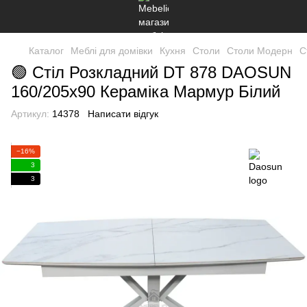
Каталог
Меблі для домівки
Кухня
Столи
Столи Модерн
С
🟢 Стіл Розкладний DT 878 DAOSUN
160/205x90 Кераміка Мармур Білий
Артикул:
14378
Написати відгук
−16%
3
3