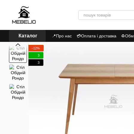
Перейти до основного контенту
Каталог
📍Про нас
💳Оплата і доставка
♻Обмі
Політика Конфіденційності
−12%
3
3