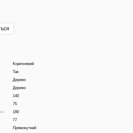
ться
Коричневий
Так
Дерево
Дерево
140
75
ні
180
77
Прямокутний