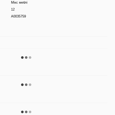
Мікс меблі
12
А0035759