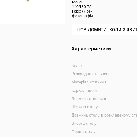
Повідомити, коли з'яви
Характеристики
Колір
Розкладна стільниця
Матеріал стільниці
Каркас, ніжки
Довжина стільниці
Ширина столу
Довжина столу в розкладеному ста
Висота столу
Форма столу