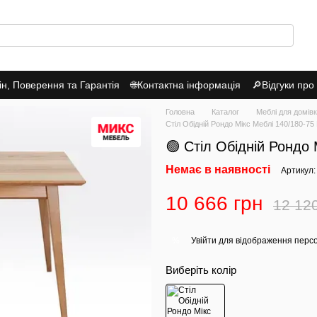
н, Поверення та Гарантія
🌐Контактна інформація
🔎Відгуки про
Головна
Каталог
Меблі для домів
Стіл Обідній Рондо Мікс Меблі 140/180-75 
🟢 Стіл Обідній Рондо 
Немає в наявності
Артикул
10 666 грн
12 12
Увійти
для відображення перс
%
Виберіть колір