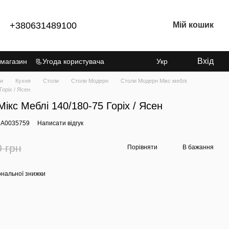
+380631489100
Мій кошик
Вхід
 магазин
📃Угода користувача
Укр
ки
Кухня
Столи
Столи Модерн
Столи Модерн Мікс меблі
Горіх / Ясен
Мікс Меблі 140/180-75 Горіх / Ясен
: А0035759
Написати відгук
0 грн
Порівняти
В бажання
ональної знижки