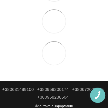
+380631489100
+380959200174
+380672009095
+380958288504
🌐Контактна інформація