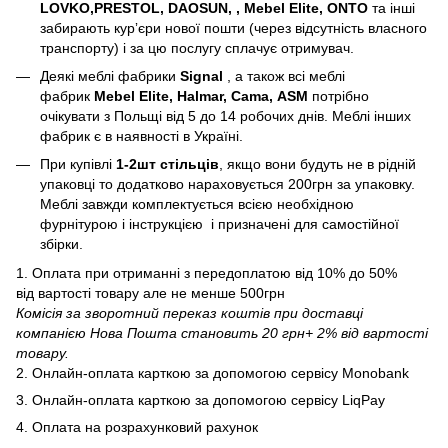
LOVKO,PRESTOL, DAOSUN, , Mebel Elite, ONTO
та інші
забирають курʼєри нової пошти (через відсутність власного
транспорту) і за цю послугу сплачує отримувач.
Деякі меблі фабрики
Signal
, а також всі меблі
фабрик
Mebel Elite, Halmar, Cama, ASM
потрібно
очікувати з Польщі від 5 до 14 робочих днів. Меблі інших
фабрик є в наявності в Україні.
При купівлі
1-2шт стільців
, якщо вони будуть не в рідній
упаковці то додатково нараховується 200грн за упаковку.
Меблі завжди комплектується всією необхідною
фурнітурою і інструкцією і призначені для самостійної
збірки.
1. Оплата при отриманні з передоплатою від 10% до 50%
від вартості товару але не менше 500грн
Комісія за зворотний переказ коштів при доставці
компанією Нова Пошта становить 20 грн+ 2% від вартості
товару.
2. Онлайн-оплата карткою за допомогою сервісу Monobank
3. Онлайн-оплата карткою за допомогою сервісу LiqPay
4. Оплата на розрахунковий рахунок