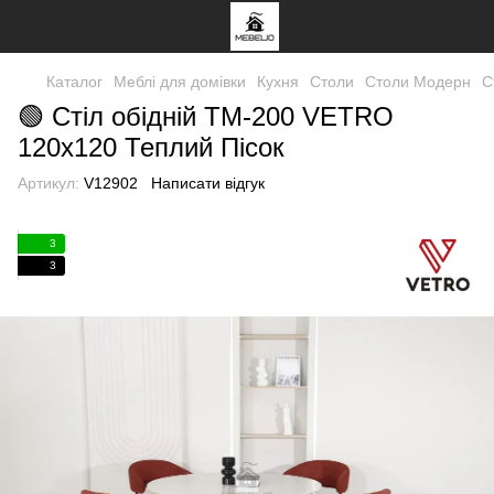
Каталог
Меблі для домівки
Кухня
Столи
Столи Модерн
С
🟢 Стіл обідній TM-200 VETRO
120x120 Теплий Пісок
Артикул:
V12902
Написати відгук
3
3