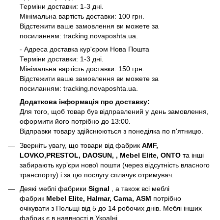
Терміни доставки: 1-3 дні.
Мінімальна вартість доставки: 100 грн.
Відстежити ваше замовлення ви можете за
посиланням:
tracking.novaposhta.ua.
- Адреса доставка кур'єром Нова Пошта
Терміни доставки: 1-3 дні.
Мінімальна вартість доставки: 150 грн.
Відстежити ваше замовлення ви можете за
посиланням:
tracking.novaposhta.ua.
Додаткова інформація про доставку:
Для того, щоб товар був відправлений у день замовлення,
оформити його потрібно до 13:00.
Відправки товару здійснюються з понеділка по п'ятницю.
Зверніть увагу, що товари від фабрик
AMF,
LOVKO,PRESTOL, DAOSUN, , Mebel Elite, ONTO
та інші
забирають курʼєри нової пошти (через відсутність власного
транспорту) і за цю послугу сплачує отримувач.
Деякі меблі фабрики
Signal
, а також всі меблі
фабрик
Mebel Elite, Halmar, Cama, ASM
потрібно
очікувати з Польщі від 5 до 14 робочих днів. Меблі інших
фабрик є в наявності в Україні.