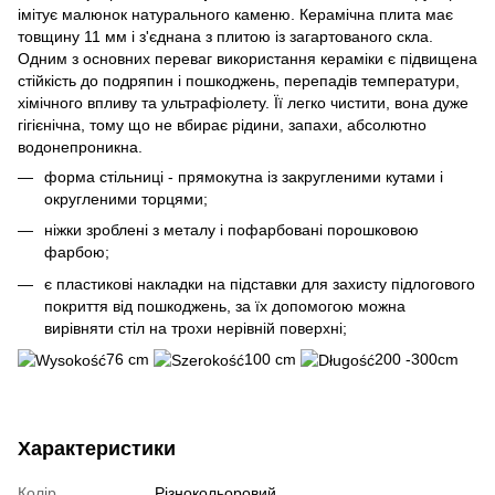
імітує малюнок натурального каменю. Керамічна плита має
товщину 11 мм і з'єднана з плитою із загартованого скла.
Одним з основних переваг використання кераміки є підвищена
стійкість до подряпин і пошкоджень, перепадів температури,
хімічного впливу та ультрафіолету. Її легко чистити, вона дуже
гігієнічна, тому що не вбирає рідини, запахи, абсолютно
водонепроникна.
форма стільниці - прямокутна із закругленими кутами і
округленими торцями;
ніжки зроблені з металу і пофарбовані порошковою
фарбою;
є пластикові накладки на підставки для захисту підлогового
покриття від пошкоджень, за їх допомогою можна
вирівняти стіл на трохи нерівній поверхні;
76 cm
100 cm
200 -300cm
Характеристики
Колір
Різнокольоровий