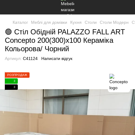
Каталог
Меблі для домівки
Кухня
Столи
Столи Модерн
С
🟢 Стіл Обідній PALAZZO FALL ART
Concepto 200(300)x100 Кераміка
Кольорова/ Чорний
Артикул:
C41124
Написати відгук
РОЗПРОДАЖ
3
3