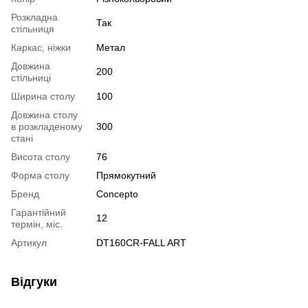
Розкладна
Так
стільниця
Каркас, ніжки
Метал
Довжина
200
стільниці
Ширина столу
100
Довжина столу
в розкладеному
300
стані
Висота столу
76
Форма столу
Прямокутний
Бренд
Concepto
Гарантійний
12
термін, міс.
Артикул
DT160CR-FALL ART
Відгуки