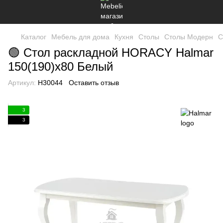
Каталог
Мебель для дома
Кухня
Столы
Столы Модерн
С
🟢 Стол раскладной HORACY Halmar
150(190)x80 Белый
Артикул:
H30044
Оставить отзыв
3
3