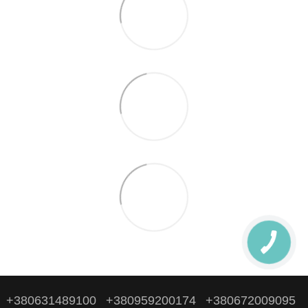
+380631489100
+380959200174
+380672009095