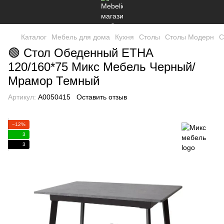
Каталог
Мебель для дома
Кухня
Столы
Столы Модерн
С
🟢 Стол Обеденный ЕТНА
120/160*75 Микс Мебель Черный/
Мрамор Темный
Артикул:
А0050415
Оставить отзыв
−12%
3
3