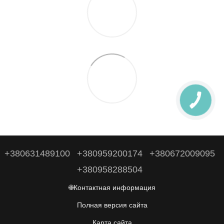
+380631489100
+380959200174
+380672009095
+380958288504
🌐Контактная информация
Полная версия сайта
Карта сайта